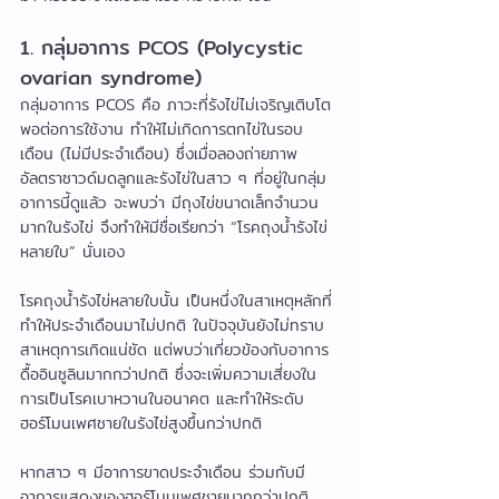
1. กลุ่มอาการ PCOS (Polycystic 
ovarian syndrome)
กลุ่มอาการ PCOS คือ ภาวะที่รังไข่ไม่เจริญเติบโต
พอต่อการใช้งาน ทำให้ไม่เกิดการตกไข่ในรอบ
เดือน (ไม่มีประจำเดือน) ซึ่งเมื่อลองถ่ายภาพ
อัลตราซาวด์มดลูกและรังไข่ในสาว ๆ ที่อยู่ในกลุ่ม
อาการนี้ดูแล้ว จะพบว่า มีถุงไข่ขนาดเล็กจำนวน
มากในรังไข่ จึงทำให้มีชื่อเรียกว่า “โรคถุงน้ำรังไข่
หลายใบ” นั่นเอง
โรคถุงน้ำรังไข่หลายใบนั้น เป็นหนึ่งในสาเหตุหลักที่
ทำให้ประจำเดือนมาไม่ปกติ ในปัจจุบันยังไม่ทราบ
สาเหตุการเกิดแน่ชัด แต่พบว่าเกี่ยวข้องกับอาการ
ดื้ออินซูลินมากกว่าปกติ ซึ่งจะเพิ่มความเสี่ยงใน
การเป็นโรคเบาหวานในอนาคต และทำให้ระดับ
ฮอร์โมนเพศชายในรังไข่สูงขึ้นกว่าปกติ
หากสาว ๆ มีอาการขาดประจำเดือน ร่วมกับมี
อาการแสดงของฮอร์โมนเพศชายมากกว่าปกติ 