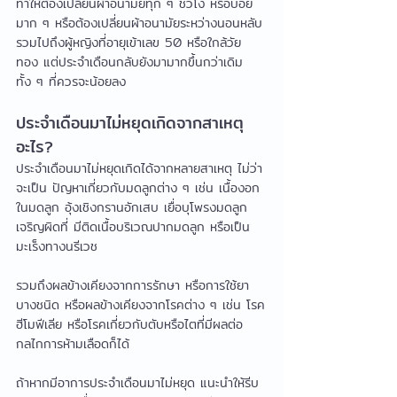
ทำให้ต้องเปลี่ยนผ้าอนามัยทุก ๆ ชั่วโง หรือบ่อย
มาก ๆ หรือต้องเปลี่ยนผ้าอนามัยระหว่างนอนหลับ 
รวมไปถึงผู้หญิงที่อายุเข้าเลข 50 หรือใกล้วัย
ทอง แต่ประจำเดือนกลับยังมามากขึ้นกว่าเดิม 
ทั้ง ๆ ที่ควรจะน้อยลง
ประจำเดือนมาไม่หยุดเกิดจากสาเหตุ
อะไร?
ประจำเดือนมาไม่หยุดเกิดได้จากหลายสาเหตุ ไม่ว่า
จะเป็น ปัญหาเกี่ยวกับมดลูกต่าง ๆ เช่น เนื้องอก
ในมดลูก อุ้งเชิงกรานอักเสบ เยื่อบุโพรงมดลูก
เจริญผิดที่ มีติดเนื้อบริเวณปากมดลูก หรือเป็น
มะเร็งทางนรีเวช
รวมถึงผลข้างเคียงจากการรักษา หรือการใช้ยา
บางชนิด หรือผลข้างเคียงจากโรคต่าง ๆ เช่น โรค
ฮีโมฟีเลีย หรือโรคเกี่ยวกับตับหรือไตที่มีผลต่อ
กลไกการห้ามเลือดก็ได้
ถ้าหากมีอาการประจำเดือนมาไม่หยุด แนะนำให้รีบ