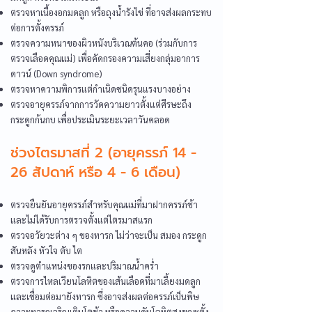
ตรวจหาเนื้องอกมดลูก หรือถุงน้ำรังไข่ ที่อาจส่งผลกระทบ
ต่อการตั้งครรภ์
ตรวจความหนาของผิวหนังบริเวณต้นคอ (ร่วมกับการ
ตรวจเลือดคุณแม่) เพื่อคัดกรองความเสี่ยงกลุ่มอาการ
ดาวน์ (Down syndrome)
ตรวจหาความพิการแต่กำเนิดชนิดรุนแรงบางอย่าง
ตรวจอายุครรภ์จากการวัดความยาวตั้งแต่ศีรษะถึง
กระดูกก้นกบ เพื่อประเมินระยะเวลาวันคลอด
ช่วงไตรมาสที่ 2 (อายุครรภ์ 14 -
26 สัปดาห์ หรือ 4 - 6 เดือน)
ตรวจยืนยันอายุครรภ์สำหรับคุณแม่ที่มาฝากครรภ์ช้า
และไม่ได้รับการตรวจตั้งแต่ไตรมาสแรก
ตรวจอวัยวะต่าง ๆ ของทารก ไม่ว่าจะเป็น สมอง กระดูก
สันหลัง หัวใจ ตับ ไต
ตรวจดูตำแหน่งของรกและปริมาณน้ำคร่ำ
ตรวจการไหลเวียนโลหิตของเส้นเลือดที่มาเลี้ยงมดลูก
และเชื่อมต่อมายังทารก ซึ่งอาจส่งผลต่อครรภ์เป็นพิษ
ภาวะทารกเจริญเติบโตช้า หรือความดันโลหิตสูงขณะตั้ง