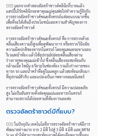
👩🏻‍⚕️ นอกจากคำตอบอัลตร้าซาวด์คลินิกกี่บาทแล้ว
แฮปปี้เบิร์ธคลินิกจะพาคุณแม่คุณพ่อไปทำความรู้จักกับ
การตรวจอัลตร้าซาวด์ขณะตั้งครรภ์แต่ละแบบมากขึ้น
เพื่อที่จะได้เห็นถึงประโยชน์และความสำคัญของการ
ตรวจอัลตร้าซาวด์
การตรวจอัลตร้าซาวด์ขณะตั้งครรภ์ คือ การตรวจด้วย
คลื่นเสียงความถี่สูงเพื่อดูพัฒนาการ หรือตรวจวินิจฉัย
ความผิดปกติของทารกในครรภ์ โดยคุณหมอจะทาเจลบ
ริเวณหน้าท้อง แล้วใช้อุปกรณ์ปล่อยคลื่นเสียงผ่าน
ร่างกายของคุณแม่เข้าไป ซึ่งคลื่นเสียงจะสะท้อนกับ
กล้ามเนื้อ ไขมัน อวัยวะในช่องท้อง รวมถึงร่างกายของ
ทารก รก และน้ำคร่ำที่อยู่ในมดลูก แล้วสะท้อนกลับมา
ที่อุปกรณ์ตัวรับ และแปลงเป็นภาพทางจอมอนิเตอร์
การตรวจอัลตร้าซาวด์ขณะตั้งครรภ์ มีความปลอดภัย
สูง ไม่เป็นอันตรายทั้งต่อคุณแม่และทารกในครรภ์
สามารถตรวจได้บ่อยตามที่ต้องการเลยค่ะ
ตรวจอัลตร้าซาวด์มีกี่แบบ?
👩🏻‍⚕️ ในปัจจุบัน เทคโนโลยีการตรวจอัลตร้าซาวด์มีการ
พัฒนาอย่างมาก จาก 2 มิติ ไปสู่ 3 มิติ 4 มิติ และ MFM
Scan ทำให้สามารถสะท้อนภาพได้ละเอียดมากขึ้นจน