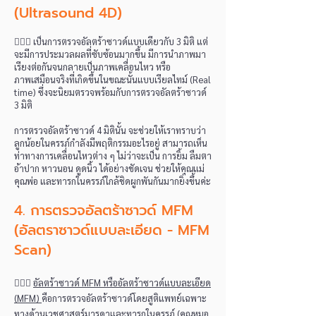
(Ultrasound 4
D)
👩🏻‍⚕️ เป็นการตรวจอัลตร้าซาวด์แบบเดียวกับ 3 มิติ แต่
จะมีการประมวลผลที่ซับซ้อนมากขึ้น มีการนำภาพมา
เรียงต่อกันจนกลายเป็นภาพเคลื่อนไหว หรือ
ภาพเสมือนจริงที่เกิดขึ้นในขณะนั้นแบบเรียลไทม์ (Real
time) ซึ่งจะนิยมตรวจพร้อมกับการตรวจอัลตร้าซาวด์
3 มิติ
การ
ตรวจอัลตร้าซาวด์ 4 มิติ
นั้น จะช่วยให้เราทราบว่า
ลูกน้อยในครรภ์กำลังมีพฤติกรรมอะไรอยู่ สามารถเห็น
ท่าทางการเคลื่อนไหวต่าง ๆ ไม่ว่าจะเป็น การยิ้ม ลืมตา
อ้าปาก หาวนอน ดูดนิ้ว ได้อย่างชัดเจน ช่วยให้คุณแม่
คุณพ่อ และทารกในครรภ์ใกล้ชิดผูกพันกันมากยิ่งขึ้นค่ะ​
4. การตรวจอัลตร้าซาวด์ MFM
(อัลตราซาวด์แบบละเอียด - MFM
Scan
)
👩🏻‍⚕️
อัลตร้าซาวด์ MFM หรืออัลตร้าซาวด์แบบละเอียด
(MFM)
คือการตรวจอัลตร้าซาวด์โดยสูติแพทย์เฉพาะ
ทางด้านเวชศาสตร์มารดาและทารกในครรภ์ (คุณหมอ