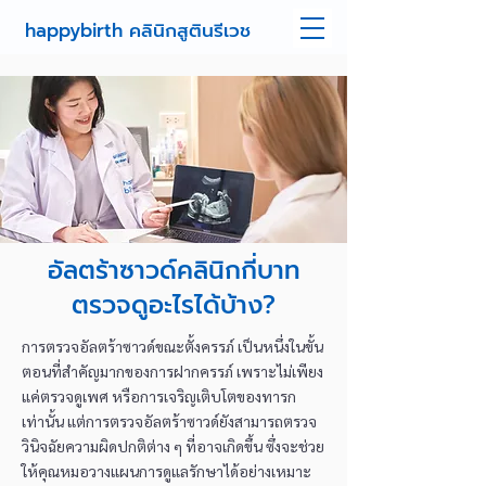
happybirth คลินิกสูตินรีเวช
อัลตร้าซาวด์คลินิกกี่บาท
ตรวจดูอะไรได้บ้าง?
การตรวจอัลตร้าซาวด์ขณะตั้งครรภ์ เป็นหนึ่งในขั้น
ตอนที่สำคัญมากของการฝากครรภ์ เพราะไม่เพียง
แค่ตรวจดูเพศ หรือการเจริญเติบโตของทารก
เท่านั้น แต่การตรวจอัลตร้าซาวด์ยังสามารถตรวจ
วินิจฉัยความผิดปกติต่าง ๆ ที่อาจเกิดขึ้น ซึ่งจะช่วย
ให้คุณหมอวางแผนการดูแลรักษาได้อย่างเหมาะ