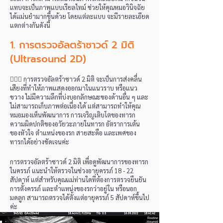
แทบจะเป็นภาพแบบเรียลไทม์ ช่วยให้คุณหมอวินิจฉัย
ได้แม่นยำมากขึ้นด้วย โดยแต่ละแบบ จะมีรายละเอียด
แตกต่างกันดังนี้
1. การตรวจอัลตร้าซาวด์ 2 มิติ
(Ultrasound 2
D)
👩🏻‍⚕️ การตรวจอัลตร้าซาวด์ 2 มิติ จะเป็นการส่งคลื่น
เสียงที่ทำให้ภาพแสดงออกมาในแนวราบ หรือแนว
ขวาง ไม่มีความลึกที่บ่งบอกลักษณะของด้านอื่น ๆ และ
ไม่สามารถเก็บภาพต่อเนื่องได้ แต่สามารถทำให้คุณ
หมอมองเห็นพัฒนาการ การเจริญเติบโตของทารก
ความผิดปกติของอวัยวะภายในทารก อัตราการเต้น
ของหัวใจ ตำแหน่งของรก สายสะดือ และเพศของ
ทารกได้อย่างชัดเจนค่ะ
การตรวจอัลตร้าซาวด์ 2 มิติ เพื่อดูพัฒนาการของทารก
ในครรภ์ แนะนำให้ตรวจในช่วงอายุครรภ์ 18 - 22
สัปดาห์ แต่สำหรับคุณแม่ท่านใดที่ต้องการตรวจยืนยัน
การตั้งครรภ์ และตำแหน่งของรกว่าอยู่ใน หรือนอก
มดลูก สามารถตรวจได้ตั้งแต่อายุครรภ์ 5 สัปดาห์ขึ้นไป
ค่ะ