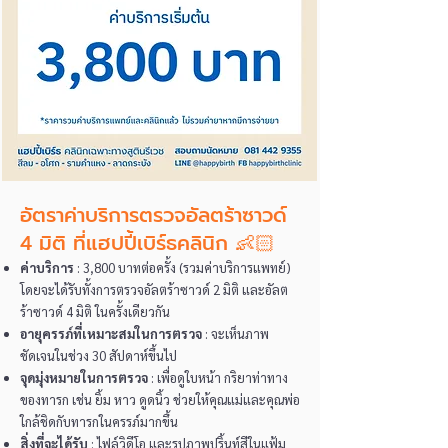
อัตราค่าบริการตรวจอัลตร้าซาวด์
4 มิติ ที่แฮปปี้เบิร์ธคลินิก 👶🏻
ค่าบริการ
: 3,800 บาทต่อครั้ง (รวมค่าบริการแพทย์)
โดยจะได้รับทั้งการตรวจอัลตร้าซาวด์ 2 มิติ และอัลต
ร้าซาวด์ 4 มิติ ในครั้งเดียวกัน
อายุครรภ์ที่เหมาะสมในการตรวจ
: จะเห็นภาพ
ชัดเจนในช่วง 30 สัปดาห์ขึ้นไป
จุดมุ่งหมายในการตรวจ
: เพื่อดูใบหน้า กริยาท่าทาง
ของทารก เช่น ยิ้ม หาว ดูดนิ้ว ช่วยให้คุณแม่และคุณพ่อ
ใกล้ชิดกับทารกในครรภ์มากขึ้น
สิ่งที่จะได้รับ
: ไฟล์วิดีโอ และรูปภาพปริ้นท์สีในแฟ้ม