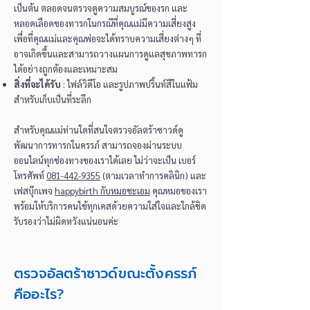
เป็นต้น ตลอดจนตรวจดูความสมบูรณ์ของรก และ
หลอดเลือดของทารกในกรณีที่คุณแม่มีความเสี่ยงสูง
เพื่อที่คุณแม่และคุณพ่อจะได้ทราบความเสี่ยงต่างๆ ที่
อาจเกิดขึ้นและสามารถวางแผนการดูแลสุขภาพทารก
ได้อย่างถูกต้องและเหมาะสม
สิ่งที่จะได้รับ
: ไฟล์วิดีโอ และรูปภาพปริ้นท์สีในแฟ้ม
สำหรับเก็บเป็นที่ระลึก
สำหรับคุณแม่ท่านใดที่สนใจตรวจอัลตร้าซาวด์ดู
พัฒนาการทารกในครรภ์ สามารถจองผ่านระบบ
ออนไลน์ทุกช่องทางของเราได้เลย ไม่ว่าจะเป็น เบอร์
โทรศัพท์
081-442-9355
(ตามเวลาทำการคลินิก) และ
เฟสบุ๊กเพจ
happybirth กับหมอชะเอม
คุณหมอของเรา
พร้อมให้บริการคนไข้ทุกเคสด้วยความใส่ใจและใกล้ชิด
รับรองว่าไม่ผิดหวังแน่นอนค่ะ
ตรวจอัลตร้าซาวด์ขณะตั้งครรภ์
คืออะไร?