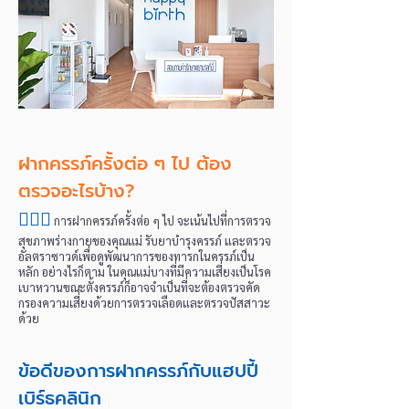
ฝากครรภ์ครั้งต่อ ๆ ไป ต้อง
ตรวจอะไรบ้าง?
👩🏻‍⚕️
การฝากครรภ์ครั้งต่อ ๆ ไป จะเน้นไปที่การตรวจ
สุขภาพร่างกายของคุณแม่ รับยาบำรุงครรภ์ และตรวจ
อัลตราซาวด์เพื่อดูพัฒนาการของทารกในครรภ์เป็น
หลัก อย่างไรก็ตาม ในคุณแม่บางที่มีความเสี่ยงเป็นโรค
เบาหวานขณะตั้งครรภ์ก็อาจจำเป็นที่จะต้องตรวจคัด
กรองความเสี่ยงด้วยการตรวจเลือดและตรวจปัสสาวะ
ด้วย​
ข้อดีของการฝากครรภ์กับแฮปปี้
เบิร์ธคลินิก