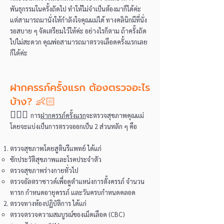
พันธุกรรมในครั้งถัดไป ทำให้ไม่จำเป็นต้องมาก็ได้ค่ะ
แต่สามารถมานั่งให้กำลังใจคุณแม่ได้ ทางคลินิกมีที่นั่ง
รอสบาย ๆ จัดเตรียมไว้ให้ค่ะ อย่างไรก็ตาม ถ้าครั้งถัด
ไปไม่สะดวก คุณพ่อสามารถมาตรวจเลือดครั้งแรกเลย
ก็ได้ค่ะ
ฝากครรภ์ครั้งแรก ต้องตรวจอะไร
บ้าง? 👶🏻
👩🏻‍⚕️
การ
ฝากครรภ์ครั้งแรก
จะตรวจสุขภาพคุณแม่
โดยจะแบ่งเป็นการตรวจออกเป็น 2 ส่วนหลัก ๆ คือ
ตรวจสุขภาพโดยสูตินรีแพทย์ ได้แก่
ซักประวัติสุขภาพและโรคประจำตัว
ตรวจสุขภาพร่างกายทั่วไป
ตรวจอัลตราซาวด์เพื่อดูตำแหน่งการตั้งครรภ์ จำนวน
ทารก กำหนดอายุครรภ์ และวันครบกำหนดคลอด
ตรวจทางห้องปฏิบัติการ ได้แก่
ตรวจตรวจความสมบูรณ์ของเม็ดเลือด (CBC)​