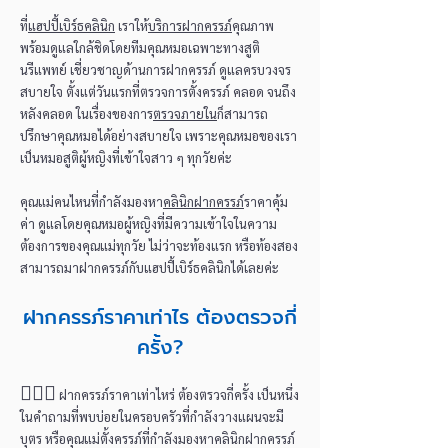
ที่
แฮปปี้เบิร์ธคลินิก
เราให้
บริการฝากครรภ์
คุณภาพ
พร้อมดูแลใกล้ชิดโดยทีมคุณหมอเฉพาะทางสูติ
นรีแพทย์ เชี่ยวชาญด้านการฝากครรภ์ ดูแลครบวงจร
สบายใจ ตั้งแต่วันแรกที่ตรวจการตั้งครรภ์ คลอด จนถึง
หลังคลอด ในเรื่องของการ
ตรวจภายใน
ก็สามารถ
ปรึกษาคุณหมอได้อย่างสบายใจ เพราะคุณหมอของเรา
เป็นหมอสูติผู้หญิงที่เข้าใจสาว ๆ ทุกวัยค่ะ
คุณแม่คนไหนที่กำลังมองหา
คลินิกฝากครรภ์
ราคาคุ้ม
ค่า ดูแลโดยคุณหมอผู้หญิงที่มีความเข้าใจในความ
ต้องการของคุณแม่ทุกวัย ไม่ว่าจะท้องแรก หรือท้องสอง
สามารถมาฝากครรภ์กับแฮปปี้เบิร์ธคลินิกได้เลยค่ะ
ฝากครรภ์ราคาเท่าไร ต้องตรวจกี่
ครั้ง?
👩🏻‍⚕️
ฝากครรภ์ราคาเท่าไหร่ ต้องตรวจกี่ครั้ง เป็นหนึ่ง
ในคำถามที่พบบ่อยในครอบครัวที่กำลังวางแผนจะมี
บุตร หรือคุณแม่ตั้งครรภ์ที่กำลังมองหาคลินิกฝากครรภ์