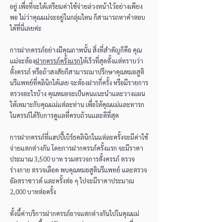
อยู่ เพื่อที่จะได้เตรียมค่าใช้จ่ายล่วงหน้าไว้อย่างเพียง
พอ ไม่ว่าคุณแม่จะอยู่ในกลุ่มไหน ก็สามารถหาคำตอบ
ได้ที่นี่เลยค่ะ
การฝากครรภ์อย่างมีคุณภาพนั้น สิ่งที่สำคัญก็คือ คุณ
แม่จะต้อง
ฝากครรภ์ครั้งแรกใ
ห้เร็วที่สุดตั้งแต่ทราบว่า
ตั้งครรภ์ หรือถ้าสงสัยก็สามารถมาปรึกษาคุณหมอสูติ
นรีแพทย์ที่คลินิกได้เลย จะต้องฝากกี่ครั้ง หรือมีรายการ
ตรวจอะไรบ้าง คุณหมอจะเป็นคนแนะนำและวางแผน
ให้เหมาะกับคุณแม่แต่ละท่าน เพื่อให้คุณแม่และทารก
ในครรภ์ได้รับการดูแลที่ครบถ้วนและดีที่สุด
การฝากครรภ์ที่แฮปปี้เบิร์ธคลินิกในแต่ละครั้งจะมีค่าใช้
จ่ายแตกต่างกัน โดยการฝากครรภ์ครั้งแรก จะมีราคา
ประมาณ 3,500 บาท รวมตรวจการตั้งครรภ์ ตรวจ
ร่างกาย ตรวจเลือด พบคุณหมอสูตินรีแพทย์ และตรวจ
อัลตราซาวด์ และครั้งต่อ ๆ ไปจะมีราคาประมาณ
2,000 บาทต่อครั้ง
ทั้งนี้ค่าบริการฝากครรภ์อาจแตกต่างกันไปในคุณแม่