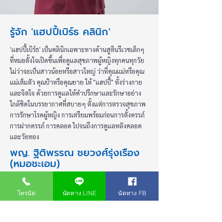
รู้จัก 'แฮปปี้เบิร์ธ คลินิก'
'แฮปปี้เบิร์ธ' เป็นคลินิกเฉพาะทางด้านสูตินรีเวชเล็กๆ
ที่หมอตั้งใจเปิดขึ้นเพื่อดูแลสุขภาพผู้หญิงทุกคนทุกวัย
ไม่ว่าจะเป็นสาวน้อยหรือสาวใหญ่ ว่าที่คุณแม่หรือคุณ
แม่เต็มตัว คุณป้าหรือคุณยาย ให้ "แฮปปี้" ทั้งร่างกาย
และจิตใจ ด้วยการดูแลให้คำปรึกษาและรักษาอย่าง
ใกล้ชิดในบรรยากาศที่สบายๆ ตั้งแต่การตรวจสุขภาพ
การรักษาโรคผู้หญิง การเตรียมพร้อมก่อนการตั้งครรภ์
การฝากครรภ์ การคลอด ไปจนถึงการดูแลหลังคลอด
และวัยทอง
พญ. ฐิติพรรณ ชยวงศ์รุ่งเรือง
(หมอชะเอม)
การศึกษา
- พบ. คณะแพทยศาสตร์ จุฬาลงกรณ์มหาวิทยาลัย
โทรนัด
นัดทาง LINE
นัดทาง FB
- วุฒิบัตรแพทย์เฉพาะทางสูติศาสตร์นรีเวชวิทยา
ประสบการณ์ทำงาน