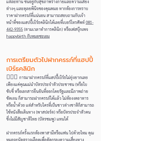
แต่ละท่าน ขึ้นอยู่กับสุขภาพร่างกายและความเสี่ยง
ต่างๆ และดุลยพินิจของคุณหมอ หากต้องการทราบ
ราคาฝากครรภ์ที่แน่นอน สามารถสอบถามกับเจ้า
หน้าที่ของแฮปปี้เบิร์ธคลินิกได้เลยที่เบอร์โทรศัพท์
081-
442-9355
(ตามเวลาทำการคลินิก) หรือเฟสบุ๊กเพจ
happybirth กับหมอชะเอม
การเตรียมตัวไปฝากครรภ์ที่แฮปปี้
เบิร์ธคลินิก
👩🏻‍⚕️
การมาฝากครรภ์ที่แฮปปี้เบิร์ธไม่ยุ่งยากเลย
เพียงแค่คุณแม่นำบัตรประจำตัวประชาชน (หรือใบ
ขับขี่ หรือเอกสารยืนยันที่ออกโดยรัฐและมีภาพถ่าย
ชัดเจน ก็สามารถฝากครรภ์ได้แล้ว ไม่ต้องงดอาหาร
หรือน้ำด้วย แต่สำหรับใครที่เป็นชาวต่างชาติก็สามารถ
ใช้หนังสือเดินทาง (พาสปอร์ต) หรือบัตรประจำตัวคน
ซึ่งไม่มีสัญชาติไทย (บัตรชมพู) แทนได้
ฝากครรภ์ครั้งแรกต้องพาสามีหรือแฟน ไปด้วยไหม คุณ
หมอจะนัดตรวจเลือดเพื่อคัดกรองความเสี่ยงทาง