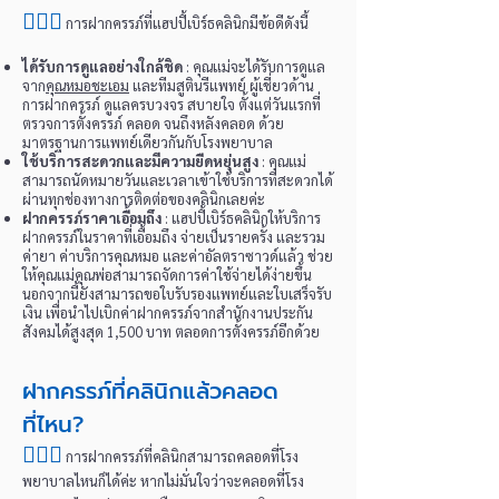
👩🏻‍⚕️
การฝากครรภ์ที่แฮปปี้เบิร์ธคลินิกมีข้อดีดังนี้
ได้รับการดูแลอย่างใกล้ชิด
: คุณแม่จะได้รับการดูแล
จาก
คุณหมอชะเอม
และทีมสูตินรีแพทย์ ผู้เชี่ยวด้าน
การฝากครรภ์ ดูแลครบวงจร สบายใจ ตั้งแต่วันแรกที่
ตรวจการตั้งครรภ์ คลอด จนถึงหลังคลอด ด้วย
มาตรฐานการแพทย์เดียวกันกับโรงพยาบาล
ใช้บริการสะดวกและมีความยืดหยุ่นสูง
: คุณแม่
สามารถนัดหมายวันและเวลาเข้าใช้บริการที่สะดวกได้
ผ่านทุกช่องทางการติดต่อของคลินิกเลยค่ะ
ฝากครรภ์ราคาเอื้อมถึง
: แฮปปี้เบิร์ธคลินิกให้บริการ
ฝากครรภ์ในราคาที่เอื้อมถึง จ่ายเป็นรายครั้ง และรวม
ค่ายา ค่าบริการคุณหมอ และค่าอัลตราซาวด์แล้ว ช่วย
ให้คุณแม่คุณพ่อสามารถจัดการค่าใช้จ่ายได้ง่ายขึ้น
นอกจากนี้ยังสามารถขอใบรับรองแพทย์และใบเสร็จรับ
เงิน เพื่อนำไปเบิกค่าฝากครรภ์จากสำนักงานประกัน
สังคมได้สูงสุด 1,500 บาท ตลอดการตั้งครรภ์อีกด้วย
ฝากครรภ์ที่คลินิกแล้วคลอด
ที่ไหน?
👩🏻‍⚕️
การฝากครรภ์ที่คลินิกสามารถคลอดที่โรง
พยาบาลไหนก็ได้ค่ะ หากไม่มั่นใจว่าจะคลอดที่โรง