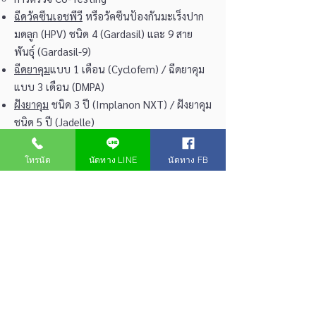
ฉีดวัคซีนเอชพีวี
หรือวัคซีนป้องกันมะเร็งปาก
มดลูก (HPV) ชนิด 4 (Gardasil) และ 9 สาย
พันธุ์ (Gardasil-9)
ฉีดยาคุม
แบบ 1 เดือน (Cyclofem) / ฉีดยาคุม
แบบ 3 เดือน (DMPA)
ฝังยาคุม
ชนิด 3 ปี (Implanon NXT) / ฝังยาคุม
ชนิด 5 ปี (Jadelle)
ถอดยาคุมชนิดฝัง
ใส่ห่วงคุมกำเนิด
(IUD) ชนิดมีฮอร์โมน (Mirena)
โทรนัด
นัดทาง LINE
นัดทาง FB
และไม่มีฮอร์โมน (Inara Cu 375 Sleek /
Pregna T CU 380 A)
ถอดห่วงคุมกำเนิด
รักษาโรคผู้หญิงโดยหมอสูติผู้หญิง
อาการปวดท้องน้อย ตกขาว ตกขาวผิดปกติ
ตกขาวมีกลิ่น
ประจำเดือนไม่ปกติ
ฯลฯ
รักษาหูด จี้หูด
หูดหงอนไก่
ซีสต์ รังไข่ เนื้องอก
มดลูก ติ่งเนื้อ คันช่องคลอด
ต่อมบาร์โธลินอัก
เสบ
เริมที่อวัยวะเพศ
ฯลฯ