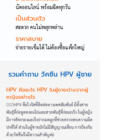
นัดออนไลน์ พร้อมฉีดทุกวัน
เป็นส่วนตัว
สะดวก คนไม่พลุกพล่าน
ราคาสบาย
จ่ายรายเข็มได้ ไม่ต้องซื้อแพ็กใหญ่
รวมคำถาม วัคซีน HPV ผู้ชาย
HPV คืออะไร HPV ในผู้ชายต่างจากผู้
หญิงอย่างไร
👩🏻‍⚕️HPV คือไวรัสที่ติดต่อทางเพศสัมพันธ์ มีทั้งสาย
พันธุ์ที่ก่อหูดหงอนไก่และสายพันธุ์ที่ก่อมะเร็ง ในผู้หญิง
มีการคัดกรองมะเร็งปากมดลูกที่ช่วยตรวจพบความผิด
ปกติได้ ส่วนในผู้ชายมักไม่มีสัญญาณเตือน การป้องกัน
ด้วยวัคซีนจึงมีความสำคัญค่ะ