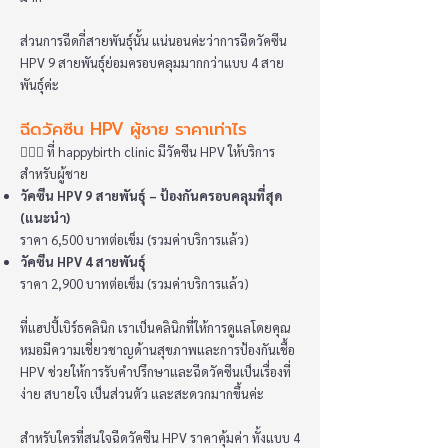
ส่วนการฉีดกี่สายพันธุ์นั้น แน่นอนค่ะว่าการฉีดวัคซีน
HPV 9 สายพันธุ์ย่อมครอบคลุมมากกว่าแบบ 4 สาย
พันธุ์ค่ะ
ฉีดวัคซีน HPV ผู้ชาย ราคาเท่าไร
👩🏻‍⚕️ ที่ happybirth clinic มีวัคซีน HPV ให้บริการ
สำหรับผู้ชาย
วัคซีน HPV 9 สายพันธุ์ – ป้องกันครอบคลุมที่สุด
(แนะนำ)
ราคา 6,500 บาทต่อเข็ม (รวมค่าบริการแล้ว)
วัคซีน HPV 4 สายพันธุ์
ราคา 2,900 บาทต่อเข็ม (รวมค่าบริการแล้ว)
ที่แฮปปี้เบิร์ธคลินิก เราเป็นคลินิกที่ให้การดูแลโดยคุณ
หมอมีความเชี่ยวชาญด้านสุขภาพและการป้องกันเชื้อ
HPV ช่วยให้การรับคำปรึกษาและฉีดวัคซีนเป็นเรื่องที่
ง่าย สบายใจ เป็นส่วนตัว และสะดวกมากขึ้นค่ะ
สำหรับใครที่สนใจฉีดวัคซีน HPV ราคาคุ้มค่า ทั้งแบบ 4