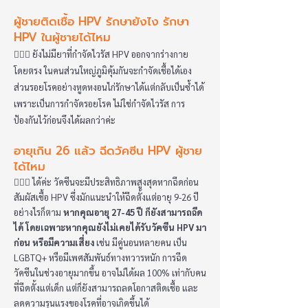
ผู้ชายติดเชื้อ HPV รักษายังไง รักษา
HPV ในผู้ชายได้ไหม
👩🏻‍⚕️ ยังไม่มียาที่กำจัดไวรัส HPV ออกจากร่างกาย
โดยตรง ในคนส่วนใหญ่ภูมิคุ้มกันจะกำจัดเชื้อได้เอง
ส่วนรอยโรคอย่างหูดหงอนไก่รักษาได้แต่กลับเป็นซ้ำได้
เพราะเป็นการกำจัดรอยโรค ไม่ใช่กำจัดไวรัส การ
ป้องกันไว้ก่อนจึงได้ผลกว่าค่ะ
อายุเกิน 26 แล้ว ฉีดวัคซีน HPV ผู้ชาย
ได้ไหม
👩🏻‍⚕️ ได้ค่ะ วัคซีนจะมีประสิทธิภาพสูงสุดหากฉีดก่อน
สัมผัสเชื้อ HPV ซึ่งมักแนะนำให้ฉีดตั้งแต่อายุ 9-26 ปี
อย่างไรก็ตาม
หากคุณอายุ 27-45 ปี ก็ยังสามารถฉีด
ได้ โดยเฉพาะหากคุณยังไม่เคยได้รับวัคซีน HPV มา
ก่อน หรือมีความเสี่ยง
เช่น มีคู่นอนหลายคน เป็น
LGBTQ+ หรือมีเพศสัมพันธ์ทางทวารหนัก การฉีด
วัคซีนในช่วงอายุมากขึ้น อาจไม่ได้ผล 100% เท่ากับคน
ที่ฉีดตั้งแต่เด็ก แต่ก็ยังสามารถลดโอกาสติดเชื้อ และ
ลดความรุนแรงของโรคที่อาจเกิดขึ้นได้