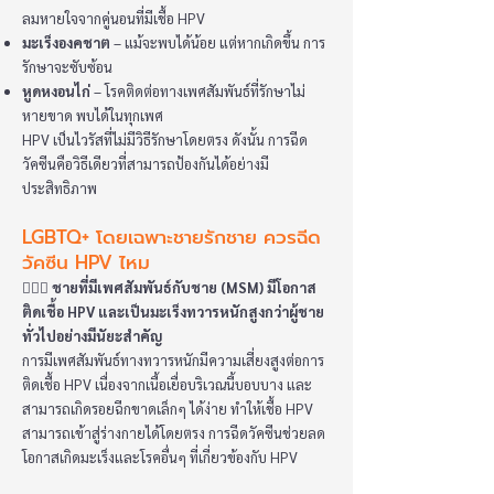
ลมหายใจจากคู่นอนที่มีเชื้อ HPV
มะเร็งองคชาต
– แม้จะพบได้น้อย แต่หากเกิดขึ้น การ
รักษาจะซับซ้อน
หูดหงอนไก่
– โรคติดต่อทางเพศสัมพันธ์ที่รักษาไม่
หายขาด พบได้ในทุกเพศ
HPV เป็นไวรัสที่ไม่มีวิธีรักษาโดยตรง ดังนั้น การฉีด
วัคซีนคือวิธีเดียวที่สามารถป้องกันได้อย่างมี
ประสิทธิภาพ
LGBTQ+ โดยเฉพาะชายรักชาย ควรฉีด
วัคซีน HPV ไหม
👩🏻‍⚕️
ชายที่มีเพศสัมพันธ์กับชาย (MSM) มีโอกาส
ติดเชื้อ HPV และเป็นมะเร็งทวารหนักสูงกว่าผู้ชาย
ทั่วไปอย่างมีนัยะสำคัญ
การมีเพศสัมพันธ์ทางทวารหนักมีความเสี่ยงสูงต่อการ
ติดเชื้อ HPV เนื่องจากเนื้อเยื่อบริเวณนี้บอบบาง และ
สามารถเกิดรอยฉีกขาดเล็กๆ ได้ง่าย ทำให้เชื้อ HPV
สามารถเข้าสู่ร่างกายได้โดยตรง การฉีดวัคซีนช่วยลด
โอกาสเกิดมะเร็งและโรคอื่นๆ ที่เกี่ยวข้องกับ HPV