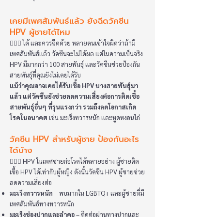
เคยมีเพศสัมพันธ์แล้ว ยังฉีดวัคซีน
HPV ผู้ชายได้ไหม
👩🏻‍⚕️ ได้ และควรฉีดด้วย หลายคนเข้าใจผิดว่าถ้ามี
เพศสัมพันธ์แล้ว วัคซีนจะไม่ได้ผล แต่ในความเป็นจริง
HPV มีมากกว่า 100 สายพันธุ์ และวัคซีนช่วยป้องกัน
สายพันธุ์ที่คุณยังไม่เคยได้รับ
แม้ว่าคุณอาจเคยได้รับเชื้อ HPV บางสายพันธุ์มา
แล้ว แต่วัคซีนยังช่วยลดความเสี่ยงต่อการติดเชื้อ
สายพันธุ์อื่นๆ ที่รุนแรงกว่า รวมถึงลดโอกาสเกิด
โรคในอนาคต
เช่น มะเร็งทวารหนัก และหูดหงอนไก่
วัคซีน HPV สำหรับผู้ชาย ป้องกันอะไร
ได้บ้าง
👩🏻‍⚕️ HPV ในเพศชายก่อโรคได้หลายอย่าง ผู้ชายติด
เชื้อ HPV ได้เท่ากับผู้หญิง ดังนั้นวัคซีน HPV ผู้ชายช่วย
ลดความเสี่ยงต่อ
มะเร็งทวารหนัก
– พบมากใน LGBTQ+ และผู้ชายที่มี
เพศสัมพันธ์ทางทวารหนัก
มะเร็งช่องปากและลำคอ
– ติดต่อผ่านทางปากและ