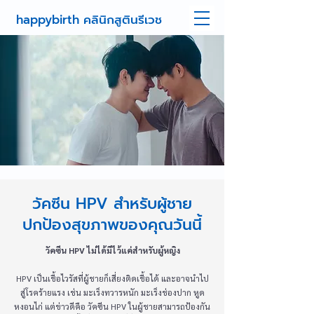
happybirth คลินิกสูตินรีเวช
วัคซีน HPV สำหรับผู้ชาย
ปกป้องสุขภาพของคุณวันนี้
วัคซีน HPV ไม่ได้มีไว้แค่สำหรับผู้หญิง
HPV เป็นเชื้อไวรัสที่ผู้ชายก็เสี่ยงติดเชื้อได้ และอาจนำไป
สู่โรคร้ายแรง เช่น มะเร็งทวารหนัก มะเร็งช่องปาก หูด
หงอนไก่ แต่ข่าวดีคือ วัคซีน HPV ในผู้ชายสามารถป้องกัน