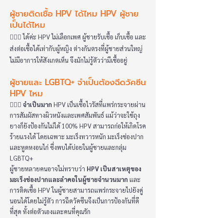
ผู้ชายติดเชื้อ HPV ได้ไหม HPV ผู้ชาย
เป็นได้ไหม
👩🏻‍⚕️ ได้ค่ะ HPV ไม่เลือกเพศ ผู้ชายรับเชื้อ เก็บเชื้อ และ
ส่งต่อเชื้อได้เท่ากับผู้หญิง ต่างกันตรงที่ผู้ชายส่วนใหญ่
ไม่มีอาการให้สังเกตเห็น จึงมักไม่รู้ตัวว่ามีเชื้ออยู่
ผู้ชายและ LGBTQ+ จำเป็นต้องฉีดวัคซีน
HPV ไหม
👩🏻‍⚕️
จำเป็นมาก
HPV เป็นเชื้อไวรัสที่แพร่กระจายผ่าน
การสัมผัสทางผิวหนังและเพศสัมพันธ์ แม้ว่าจะใช้ถุง
ยางก็ยังป้องกันไม่ได้ 100% HPV สามารถก่อให้เกิดโรค
ร้ายแรงได้ โดยเฉพาะ มะเร็งทวารหนัก มะเร็งช่องปาก
และหูดหงอนไก่ ซึ่งพบได้บ่อยในผู้ชายและกลุ่ม
LGBTQ+
ผู้ชายหลายคนอาจไม่ทราบว่า
HPV เป็นสาเหตุของ
มะเร็งช่องปากและลำคอในผู้ชายจำนวนมาก
และ
การติดเชื้อ HPV ในผู้ชายสามารถแพร่กระจายไปยังคู่
นอนได้โดยไม่รู้ตัว การฉีดวัคซีนจึงเป็นการป้องกันที่ดี
ที่สุด ทั้งต่อตัวเองและคนที่คุณรัก