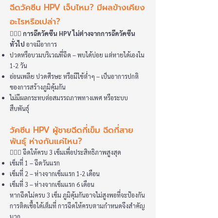
ฉีดวัคซีน HPV เจ็บไหม? มีผลข้างเคียง
อะไรหรือเปล่า?
👩🏻‍⚕️
การฉีดวัคซีน HPV ไม่ต่างจากการฉีดวัคซีน
ทั่วไป
อาจมีอาการ
ปวดหรือบวมบริเวณที่ฉีด – พบได้บ่อย แต่หายได้เองใน
1-2 วัน
อ่อนเพลีย ปวดศีรษะ หรือมีไข้ต่ำๆ – เป็นอาการปกติ
ของการสร้างภูมิคุ้มกัน
ไม่มีผลกระทบต่อสมรรถภาพทางเพศ หรือระบบ
สืบพันธุ์
วัคซีน HPV ผู้ชายฉีดกี่เข็ม ฉีดกี่สาย
พันธุ์ ห่างกันแค่ไหน?
👩🏻‍⚕️ ฉีดให้ครบ 3 เข็มเพื่อประสิทธิภาพสูงสุด
เข็มที่ 1 – ฉีดวันแรก
เข็มที่ 2 – ห่างจากเข็มแรก 1-2 เดือน
เข็มที่ 3 – ห่างจากเข็มแรก 6 เดือน
หากฉีดไม่ครบ 3 เข็ม ภูมิคุ้มกันอาจไม่สูงพอที่จะป้องกัน
การติดเชื้อได้เต็มที่ การฉีดให้ครบตามกำหนดจึงสำคัญ
มาก