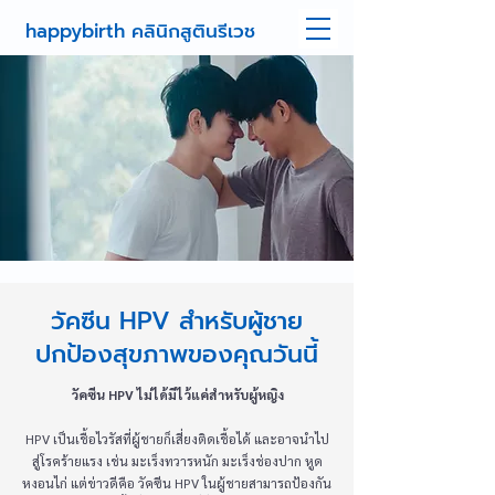
happybirth คลินิกสูตินรีเวช
วัคซีน HPV สำหรับผู้ชาย
ปกป้องสุขภาพของคุณวันนี้
วัคซีน HPV ไม่ได้มีไว้แค่สำหรับผู้หญิง
HPV เป็นเชื้อไวรัสที่ผู้ชายก็เสี่ยงติดเชื้อได้ และอาจนำไป
สู่โรคร้ายแรง เช่น มะเร็งทวารหนัก มะเร็งช่องปาก หูด
หงอนไก่ แต่ข่าวดีคือ วัคซีน HPV ในผู้ชายสามารถป้องกัน