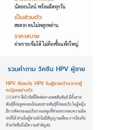
นัดออนไลน์ พร้อมฉีดทุกวัน
เป็นส่วนตัว
สะดวก คนไม่พลุกพล่าน
ราคาสบาย
จ่ายรายเข็มได้ ไม่ต้องซื้อแพ็กใหญ่
รวมคำถาม วัคซีน HPV ผู้ชาย
HPV คืออะไร HPV ในผู้ชายต่างจากผู้
หญิงอย่างไร
👩🏻‍⚕️HPV คือไวรัสที่ติดต่อทางเพศสัมพันธ์ มีทั้งสาย
พันธุ์ที่ก่อหูดหงอนไก่และสายพันธุ์ที่ก่อมะเร็ง ในผู้หญิง
มีการคัดกรองมะเร็งปากมดลูกที่ช่วยตรวจพบความผิด
ปกติได้ ส่วนในผู้ชายมักไม่มีสัญญาณเตือน การป้องกัน
ด้วยวัคซีนจึงมีความสำคัญค่ะ