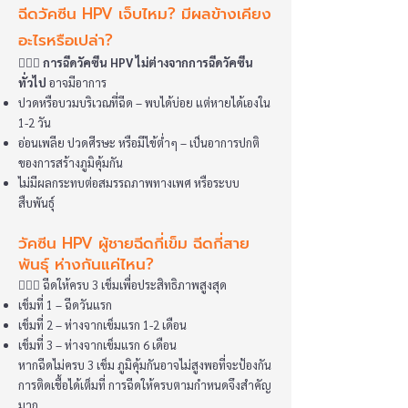
ฉีดวัคซีน HPV เจ็บไหม? มีผลข้างเคียง
อะไรหรือเปล่า?
👩🏻‍⚕️
การฉีดวัคซีน HPV ไม่ต่างจากการฉีดวัคซีน
ทั่วไป
อาจมีอาการ
ปวดหรือบวมบริเวณที่ฉีด – พบได้บ่อย แต่หายได้เองใน
1-2 วัน
อ่อนเพลีย ปวดศีรษะ หรือมีไข้ต่ำๆ – เป็นอาการปกติ
ของการสร้างภูมิคุ้มกัน
ไม่มีผลกระทบต่อสมรรถภาพทางเพศ หรือระบบ
สืบพันธุ์
วัคซีน HPV ผู้ชายฉีดกี่เข็ม ฉีดกี่สาย
พันธุ์ ห่างกันแค่ไหน?
👩🏻‍⚕️ ฉีดให้ครบ 3 เข็มเพื่อประสิทธิภาพสูงสุด
เข็มที่ 1 – ฉีดวันแรก
เข็มที่ 2 – ห่างจากเข็มแรก 1-2 เดือน
เข็มที่ 3 – ห่างจากเข็มแรก 6 เดือน
หากฉีดไม่ครบ 3 เข็ม ภูมิคุ้มกันอาจไม่สูงพอที่จะป้องกัน
การติดเชื้อได้เต็มที่ การฉีดให้ครบตามกำหนดจึงสำคัญ
มาก