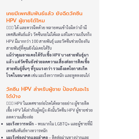
เคยมีเพศสัมพันธ์แล้ว ยังฉีดวัคซีน
HPV ผู้ชายได้ไหม
👩🏻‍⚕️ ได้ และควรฉีดด้วย หลายคนเข้าใจผิดว่าถ้ามี
เพศสัมพันธ์แล้ว วัคซีนจะไม่ได้ผล แต่ในความเป็นจริง
HPV มีมากกว่า 100 สายพันธุ์ และวัคซีนช่วยป้องกัน
สายพันธุ์ที่คุณยังไม่เคยได้รับ
แม้ว่าคุณอาจเคยได้รับเชื้อ HPV บางสายพันธุ์มา
แล้ว แต่วัคซีนยังช่วยลดความเสี่ยงต่อการติดเชื้อ
สายพันธุ์อื่นๆ ที่รุนแรงกว่า รวมถึงลดโอกาสเกิด
โรคในอนาคต
เช่น มะเร็งทวารหนัก และหูดหงอนไก่
วัคซีน HPV สำหรับผู้ชาย ป้องกันอะไร
ได้บ้าง
👩🏻‍⚕️ HPV ในเพศชายก่อโรคได้หลายอย่าง ผู้ชายติด
เชื้อ HPV ได้เท่ากับผู้หญิง ดังนั้นวัคซีน HPV ผู้ชายช่วย
ลดความเสี่ยงต่อ
มะเร็งทวารหนัก
– พบมากใน LGBTQ+ และผู้ชายที่มี
เพศสัมพันธ์ทางทวารหนัก
มะเร็งช่องปากและลำคอ
– ติดต่อผ่านทางปากและ