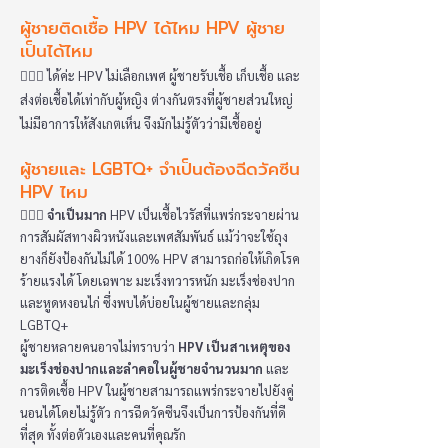
ผู้ชายติดเชื้อ HPV ได้ไหม HPV ผู้ชาย
เป็นได้ไหม
👩🏻‍⚕️ ได้ค่ะ HPV ไม่เลือกเพศ ผู้ชายรับเชื้อ เก็บเชื้อ และ
ส่งต่อเชื้อได้เท่ากับผู้หญิง ต่างกันตรงที่ผู้ชายส่วนใหญ่
ไม่มีอาการให้สังเกตเห็น จึงมักไม่รู้ตัวว่ามีเชื้ออยู่
ผู้ชายและ LGBTQ+ จำเป็นต้องฉีดวัคซีน
HPV ไหม
👩🏻‍⚕️
จำเป็นมาก
HPV เป็นเชื้อไวรัสที่แพร่กระจายผ่าน
การสัมผัสทางผิวหนังและเพศสัมพันธ์ แม้ว่าจะใช้ถุง
ยางก็ยังป้องกันไม่ได้ 100% HPV สามารถก่อให้เกิดโรค
ร้ายแรงได้ โดยเฉพาะ มะเร็งทวารหนัก มะเร็งช่องปาก
และหูดหงอนไก่ ซึ่งพบได้บ่อยในผู้ชายและกลุ่ม
LGBTQ+
ผู้ชายหลายคนอาจไม่ทราบว่า
HPV เป็นสาเหตุของ
มะเร็งช่องปากและลำคอในผู้ชายจำนวนมาก
และ
การติดเชื้อ HPV ในผู้ชายสามารถแพร่กระจายไปยังคู่
นอนได้โดยไม่รู้ตัว การฉีดวัคซีนจึงเป็นการป้องกันที่ดี
ที่สุด ทั้งต่อตัวเองและคนที่คุณรัก