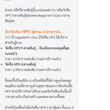
ส่วนการฉีดกี่สายพันธุ์นั้น แน่นอนค่ะว่าการฉีดวัคซีน
HPV 9 สายพันธุ์ย่อมครอบคลุมมากกว่าแบบ 4 สาย
พันธุ์ค่ะ
ฉีดวัคซีน HPV ผู้ชาย ราคาเท่าไร
👩🏻‍⚕️ ที่ happybirth clinic มีวัคซีน HPV ให้บริการ
สำหรับผู้ชาย
วัคซีน HPV 9 สายพันธุ์ – ป้องกันครอบคลุมที่สุด
(แนะนำ)
ราคา 6,500 บาทต่อเข็ม (รวมค่าบริการแล้ว)
วัคซีน HPV 4 สายพันธุ์
ราคา 2,900 บาทต่อเข็ม (รวมค่าบริการแล้ว)
ที่แฮปปี้เบิร์ธคลินิก เราเป็นคลินิกที่ให้การดูแลโดยคุณ
หมอมีความเชี่ยวชาญด้านสุขภาพและการป้องกันเชื้อ
HPV ช่วยให้การรับคำปรึกษาและฉีดวัคซีนเป็นเรื่องที่
ง่าย สบายใจ เป็นส่วนตัว และสะดวกมากขึ้นค่ะ
สำหรับใครที่สนใจฉีดวัคซีน HPV ราคาคุ้มค่า ทั้งแบบ 4