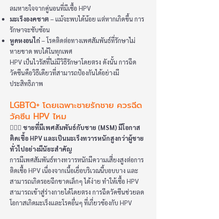
ลมหายใจจากคู่นอนที่มีเชื้อ HPV
มะเร็งองคชาต
– แม้จะพบได้น้อย แต่หากเกิดขึ้น การ
รักษาจะซับซ้อน
หูดหงอนไก่
– โรคติดต่อทางเพศสัมพันธ์ที่รักษาไม่
หายขาด พบได้ในทุกเพศ
HPV เป็นไวรัสที่ไม่มีวิธีรักษาโดยตรง ดังนั้น การฉีด
วัคซีนคือวิธีเดียวที่สามารถป้องกันได้อย่างมี
ประสิทธิภาพ
LGBTQ+ โดยเฉพาะชายรักชาย ควรฉีด
วัคซีน HPV ไหม
👩🏻‍⚕️
ชายที่มีเพศสัมพันธ์กับชาย (MSM) มีโอกาส
ติดเชื้อ HPV และเป็นมะเร็งทวารหนักสูงกว่าผู้ชาย
ทั่วไปอย่างมีนัยะสำคัญ
การมีเพศสัมพันธ์ทางทวารหนักมีความเสี่ยงสูงต่อการ
ติดเชื้อ HPV เนื่องจากเนื้อเยื่อบริเวณนี้บอบบาง และ
สามารถเกิดรอยฉีกขาดเล็กๆ ได้ง่าย ทำให้เชื้อ HPV
สามารถเข้าสู่ร่างกายได้โดยตรง การฉีดวัคซีนช่วยลด
โอกาสเกิดมะเร็งและโรคอื่นๆ ที่เกี่ยวข้องกับ HPV