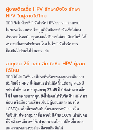
ผู้ชายติดเชื้อ HPV รักษายังไง รักษา
HPV ในผู้ชายได้ไหม
👩🏻‍⚕️ ยังไม่มียาที่กำจัดไวรัส HPV ออกจากร่างกาย
โดยตรง ในคนส่วนใหญ่ภูมิคุ้มกันจะกำจัดเชื้อได้เอง
ส่วนรอยโรคอย่างหูดหงอนไก่รักษาได้แต่กลับเป็นซ้ำได้
เพราะเป็นการกำจัดรอยโรค ไม่ใช่กำจัดไวรัส การ
ป้องกันไว้ก่อนจึงได้ผลกว่าค่ะ
อายุเกิน 26 แล้ว ฉีดวัคซีน HPV ผู้ชาย
ได้ไหม
👩🏻‍⚕️ ได้ค่ะ วัคซีนจะมีประสิทธิภาพสูงสุดหากฉีดก่อน
สัมผัสเชื้อ HPV ซึ่งมักแนะนำให้ฉีดตั้งแต่อายุ 9-26 ปี
อย่างไรก็ตาม
หากคุณอายุ 27-45 ปี ก็ยังสามารถฉีด
ได้ โดยเฉพาะหากคุณยังไม่เคยได้รับวัคซีน HPV มา
ก่อน หรือมีความเสี่ยง
เช่น มีคู่นอนหลายคน เป็น
LGBTQ+ หรือมีเพศสัมพันธ์ทางทวารหนัก การฉีด
วัคซีนในช่วงอายุมากขึ้น อาจไม่ได้ผล 100% เท่ากับคน
ที่ฉีดตั้งแต่เด็ก แต่ก็ยังสามารถลดโอกาสติดเชื้อ และ
ลดความรุนแรงของโรคที่อาจเกิดขึ้นได้